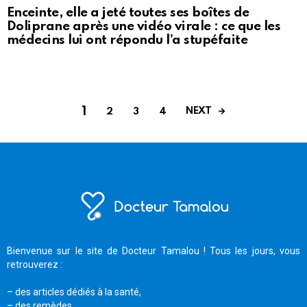
Enceinte, elle a jeté toutes ses boîtes de
Doliprane après une vidéo virale : ce que les
médecins lui ont répondu l’a stupéfaite
1
NEXT
2
3
4
Bienvenue sur le site de Docteur Tamalou ! Tous les jours, vous
retrouverez :
– des articles dédiés à la santé,
– des remèdes,