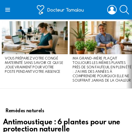
LOGIN
S
Menu
LATEST
STORIES
VOUS PRÉPAREZ VOTRE CONGÉ
MA GRAND-MÈRE PLAÇAIT
MATERNITÉ SANS SAVOIR CE QUI SE
TOUJOURS LES MÊMES PLANTES
JOUE VRAIMENT POUR VOTRE
PRÈS DE SON FAUTEUIL EN PLEIN ÉTÉ
POSTE PENDANT VOTRE ABSENCE
: J’AI MIS DES ANNÉES À
COMPRENDRE POURQUOI ELLE NE
SOUFFRAIT JAMAIS DE LA CHALEUR
Remèdes naturels
Antimoustique : 6 plantes pour une
protection naturelle