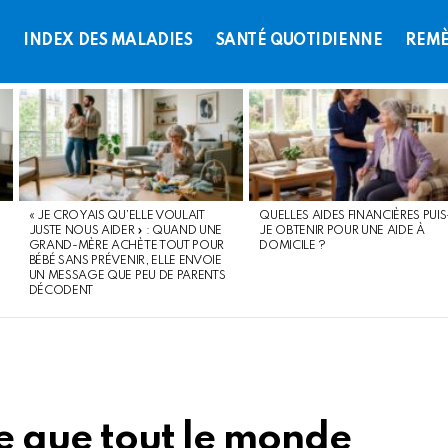
L
INDEX DES MALADIES
SANTÉ QUOTIDIENNE
REMÈ
« JE CROYAIS QU’ELLE VOULAIT
QUELLES AIDES FINANCIÈRES PUIS
JUSTE NOUS AIDER » : QUAND UNE
JE OBTENIR POUR UNE AIDE À
GRAND-MÈRE ACHÈTE TOUT POUR
DOMICILE ?
BÉBÉ SANS PRÉVENIR, ELLE ENVOIE
UN MESSAGE QUE PEU DE PARENTS
DÉCODENT
re que tout le monde