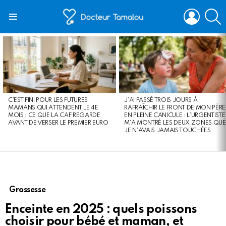
LOGIN
S
Menu
LATEST
STORIES
C’EST FINI POUR LES FUTURES
J’AI PASSÉ TROIS JOURS À
MAMANS QUI ATTENDENT LE 4E
RAFRAÎCHIR LE FRONT DE MON PÈRE
MOIS : CE QUE LA CAF REGARDE
EN PLEINE CANICULE : L’URGENTISTE
AVANT DE VERSER LE PREMIER EURO
M’A MONTRÉ LES DEUX ZONES QUE
JE N’AVAIS JAMAIS TOUCHÉES
Grossesse
Enceinte en 2025 : quels poissons
choisir pour bébé et maman, et