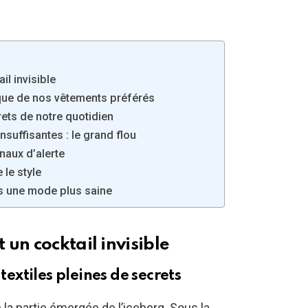
l invisible
xique de nos vêtements préférés
rets de notre quotidien
nsuffisantes : le grand flou
naux d’alerte
le style
rs une mode plus saine
un cocktail invisible
textiles pleines de secrets
la partie émergée de l’iceberg. Sous la