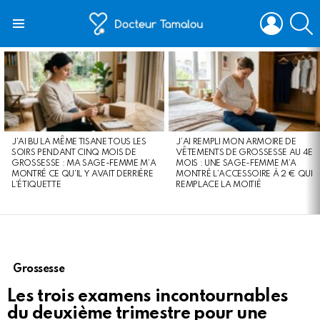
LOGIN
S
Menu
LATEST
STORIES
J’AI BU LA MÊME TISANE TOUS LES
J’AI REMPLI MON ARMOIRE DE
SOIRS PENDANT CINQ MOIS DE
VÊTEMENTS DE GROSSESSE AU 4E
GROSSESSE : MA SAGE-FEMME M’A
MOIS : UNE SAGE-FEMME M’A
MONTRÉ CE QU’IL Y AVAIT DERRIÈRE
MONTRÉ L’ACCESSOIRE À 2 € QUI
L’ÉTIQUETTE
REMPLACE LA MOITIÉ
Grossesse
Les trois examens incontournables
du deuxième trimestre pour une