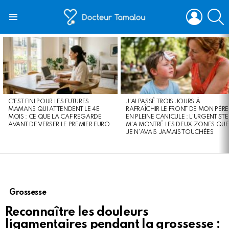
LOGIN
S
Menu
LATEST
STORIES
C’EST FINI POUR LES FUTURES
J’AI PASSÉ TROIS JOURS À
MAMANS QUI ATTENDENT LE 4E
RAFRAÎCHIR LE FRONT DE MON PÈRE
MOIS : CE QUE LA CAF REGARDE
EN PLEINE CANICULE : L’URGENTISTE
AVANT DE VERSER LE PREMIER EURO
M’A MONTRÉ LES DEUX ZONES QUE
JE N’AVAIS JAMAIS TOUCHÉES
Grossesse
Reconnaître les douleurs
ligamentaires pendant la grossesse :