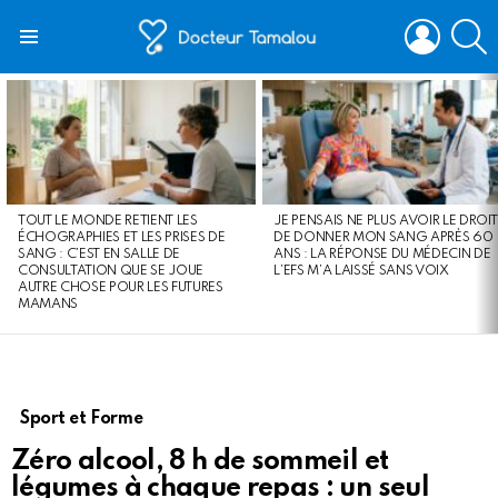
LOGIN
S
Menu
LATEST
STORIES
TOUT LE MONDE RETIENT LES
JE PENSAIS NE PLUS AVOIR LE DROIT
ÉCHOGRAPHIES ET LES PRISES DE
DE DONNER MON SANG APRÈS 60
SANG : C’EST EN SALLE DE
ANS : LA RÉPONSE DU MÉDECIN DE
CONSULTATION QUE SE JOUE
L’EFS M’A LAISSÉ SANS VOIX
AUTRE CHOSE POUR LES FUTURES
MAMANS
Sport et Forme
Zéro alcool, 8 h de sommeil et
légumes à chaque repas : un seul