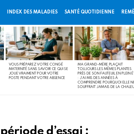
L
INDEX DES MALADIES
SANTÉ QUOTIDIENNE
REMÈ
VOUS PRÉPAREZ VOTRE CONGÉ
MA GRAND-MÈRE PLAÇAIT
MATERNITÉ SANS SAVOIR CE QUI SE
TOUJOURS LES MÊMES PLANTES
JOUE VRAIMENT POUR VOTRE
PRÈS DE SON FAUTEUIL EN PLEIN É
POSTE PENDANT VOTRE ABSENCE
: J’AI MIS DES ANNÉES À
COMPRENDRE POURQUOI ELLE N
SOUFFRAIT JAMAIS DE LA CHALE
période d’essai :