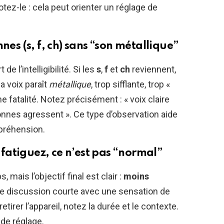
tez-le : cela peut orienter un réglage de
nes (s, f, ch) sans “son métallique”
 l’intelligibilité. Si les
s
,
f
et
ch
reviennent,
la voix paraît
métallique
, trop sifflante, trop «
 une fatalité. Notez précisément : « voix claire
onnes agressent ». Ce type d’observation aide
mpréhension.
s fatiguez, ce n’est pas “normal”
mais l’objectif final est clair :
moins
une discussion courte avec une sensation de
etirer l’appareil, notez la durée et le contexte.
 de réglage.