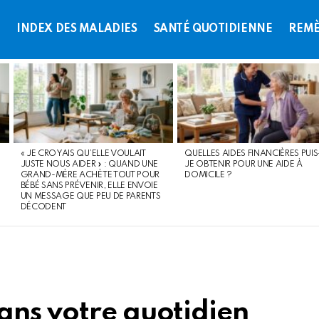
L
INDEX DES MALADIES
SANTÉ QUOTIDIENNE
REMÈ
« JE CROYAIS QU’ELLE VOULAIT
QUELLES AIDES FINANCIÈRES PUIS
JUSTE NOUS AIDER » : QUAND UNE
JE OBTENIR POUR UNE AIDE À
GRAND-MÈRE ACHÈTE TOUT POUR
DOMICILE ?
BÉBÉ SANS PRÉVENIR, ELLE ENVOIE
UN MESSAGE QUE PEU DE PARENTS
DÉCODENT
ans votre quotidien