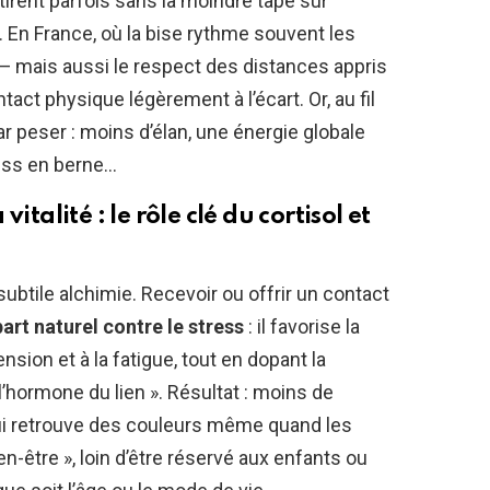
tirent parfois sans la moindre tape sur
. En France, où la bise rythme souvent les
an — mais aussi le respect des distances appris
act physique légèrement à l’écart. Or, au fil
par peser : moins d’élan, une énergie globale
ress en berne…
italité : le rôle clé du cortisol et
ubtile alchimie. Recevoir ou offrir un contact
art naturel contre le stress
: il favorise la
ension et à la fatigue, tout en dopant la
’hormone du lien ». Résultat : moins de
 qui retrouve des couleurs même quand les
n-être », loin d’être réservé aux enfants ou