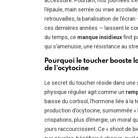
accessoire. Pourtant, nos journées s’é
l’épaule, main serrée ou vraie accolade
retrouvailles, la banalisation de l’écr
ces dernières années — laissent le cont
du temps, ce
manque insidieux
finit 
qui s’amenuise, une résistance au st
Pourquoi le toucher booste la v
de l’ocytocine
Le secret du toucher réside dans une s
physique régulier agit comme un
remp
baisse du cortisol, l’hormone liée à la t
production d’ocytocine, surnommée « l
crispations, plus d’énergie, un moral
jours raccourcissent. Ce « shoot de bie