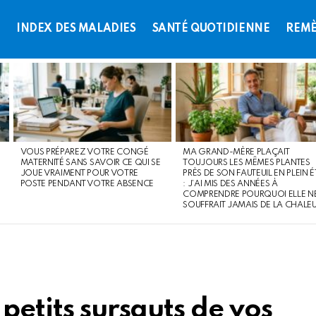
L
INDEX DES MALADIES
SANTÉ QUOTIDIENNE
REMÈ
VOUS PRÉPAREZ VOTRE CONGÉ
MA GRAND-MÈRE PLAÇAIT
MATERNITÉ SANS SAVOIR CE QUI SE
TOUJOURS LES MÊMES PLANTES
JOUE VRAIMENT POUR VOTRE
PRÈS DE SON FAUTEUIL EN PLEIN É
POSTE PENDANT VOTRE ABSENCE
: J’AI MIS DES ANNÉES À
COMPRENDRE POURQUOI ELLE N
SOUFFRAIT JAMAIS DE LA CHALE
petits sursauts de vos