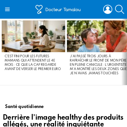
LOGIN
S
Menu
LATEST
STORIES
C’EST FINI POUR LES FUTURES
J’AI PASSÉ TROIS JOURS À
MAMANS QUI ATTENDENT LE 4E
RAFRAÎCHIR LE FRONT DE MON PÈRE
MOIS : CE QUE LA CAF REGARDE
EN PLEINE CANICULE : L’URGENTISTE
AVANT DE VERSER LE PREMIER EURO
M’A MONTRÉ LES DEUX ZONES QUE
JE N’AVAIS JAMAIS TOUCHÉES
Santé quotidienne
Derrière l’image healthy des produits
allégés, une réalité inquiétante