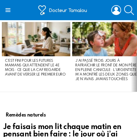
LOGIN
S
Menu
LATEST
STORIES
C’EST FINI POUR LES FUTURES
J’AI PASSÉ TROIS JOURS À
MAMANS QUI ATTENDENT LE 4E
RAFRAÎCHIR LE FRONT DE MON PÈRE
MOIS : CE QUE LA CAF REGARDE
EN PLEINE CANICULE : L’URGENTISTE
AVANT DE VERSER LE PREMIER EURO
M’A MONTRÉ LES DEUX ZONES QUE
JE N’AVAIS JAMAIS TOUCHÉES
Remèdes naturels
Je faisais mon lit chaque matin en
pensant bien faire : le jour où j’ai