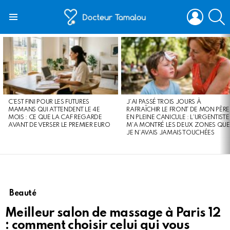
LOGIN
S
Menu
LATEST
STORIES
C’EST FINI POUR LES FUTURES
J’AI PASSÉ TROIS JOURS À
MAMANS QUI ATTENDENT LE 4E
RAFRAÎCHIR LE FRONT DE MON PÈRE
MOIS : CE QUE LA CAF REGARDE
EN PLEINE CANICULE : L’URGENTISTE
AVANT DE VERSER LE PREMIER EURO
M’A MONTRÉ LES DEUX ZONES QUE
JE N’AVAIS JAMAIS TOUCHÉES
Beauté
Meilleur salon de massage à Paris 12
: comment choisir celui qui vous