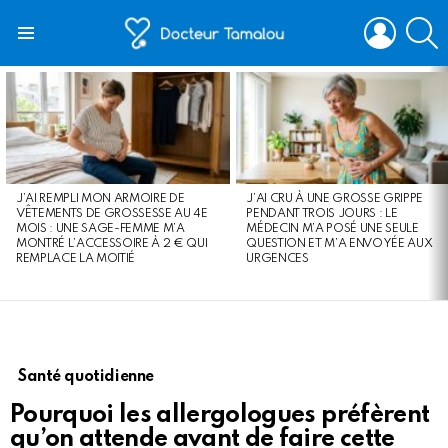
LOGIN
S
Menu
LATEST
STORIES
J’AI REMPLI MON ARMOIRE DE
J’AI CRU À UNE GROSSE GRIPPE
VÊTEMENTS DE GROSSESSE AU 4E
PENDANT TROIS JOURS : LE
MOIS : UNE SAGE-FEMME M’A
MÉDECIN M’A POSÉ UNE SEULE
MONTRÉ L’ACCESSOIRE À 2 € QUI
QUESTION ET M’A ENVOYÉE AUX
REMPLACE LA MOITIÉ
URGENCES
Santé quotidienne
Pourquoi les allergologues préfèrent
qu’on attende avant de faire cette