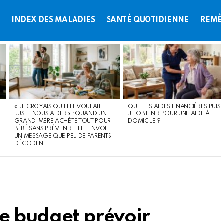
L
INDEX DES MALADIES
SANTÉ QUOTIDIENNE
REMÈ
« JE CROYAIS QU’ELLE VOULAIT
QUELLES AIDES FINANCIÈRES PUIS
JUSTE NOUS AIDER » : QUAND UNE
JE OBTENIR POUR UNE AIDE À
GRAND-MÈRE ACHÈTE TOUT POUR
DOMICILE ?
BÉBÉ SANS PRÉVENIR, ELLE ENVOIE
UN MESSAGE QUE PEU DE PARENTS
DÉCODENT
de budget prévoir