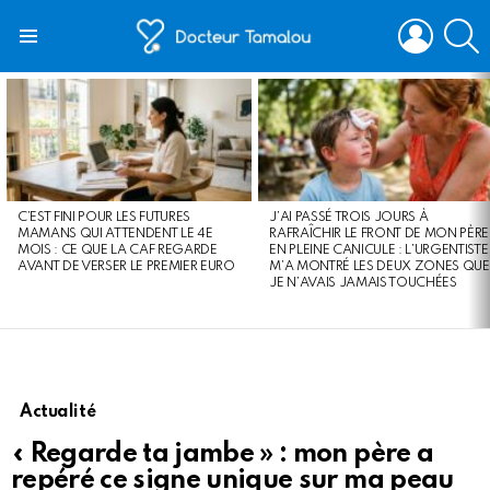
LOGIN
S
Menu
LATEST
STORIES
C’EST FINI POUR LES FUTURES
J’AI PASSÉ TROIS JOURS À
MAMANS QUI ATTENDENT LE 4E
RAFRAÎCHIR LE FRONT DE MON PÈRE
MOIS : CE QUE LA CAF REGARDE
EN PLEINE CANICULE : L’URGENTISTE
AVANT DE VERSER LE PREMIER EURO
M’A MONTRÉ LES DEUX ZONES QUE
JE N’AVAIS JAMAIS TOUCHÉES
Actualité
« Regarde ta jambe » : mon père a
repéré ce signe unique sur ma peau