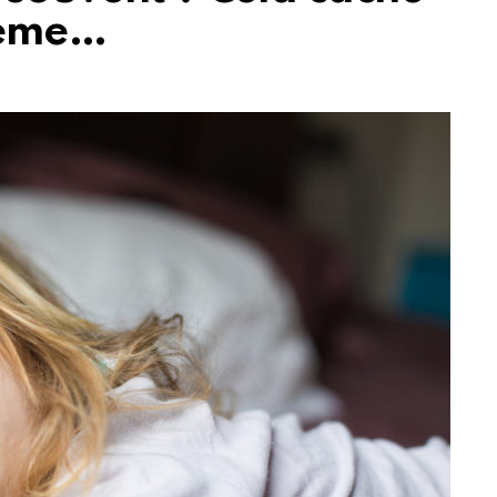
lème…