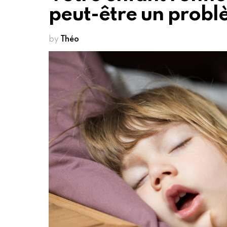
peut-être un prob
by
Théo