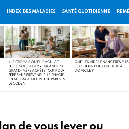
L
INDEX DES MALADIES
SANTÉ QUOTIDIENNE
REMÈ
« JE CROYAIS QU’ELLE VOULAIT
QUELLES AIDES FINANCIÈRES PUIS
JUSTE NOUS AIDER » : QUAND UNE
JE OBTENIR POUR UNE AIDE À
GRAND-MÈRE ACHÈTE TOUT POUR
DOMICILE ?
BÉBÉ SANS PRÉVENIR, ELLE ENVOIE
UN MESSAGE QUE PEU DE PARENTS
DÉCODENT
élan de vous lever ou