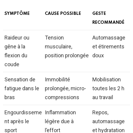
SYMPTÔME
CAUSE POSSIBLE
GESTE
RECOMMANDÉ
Raideur ou
Tension
Automassage
gêne à la
musculaire,
et étirements
flexion du
position prolongée
doux
coude
Sensation de
Immobilité
Mobilisation
fatigue dans le
prolongée, micro-
toutes les 2 h
bras
compressions
au travail
Engourdisseme
Inflammation
Repos,
nt après le
légère due à
automassage
sport
l’effort
et hydratation