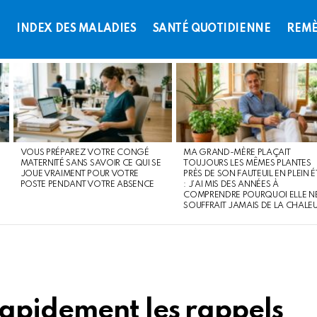
L
INDEX DES MALADIES
SANTÉ QUOTIDIENNE
REMÈ
VOUS PRÉPAREZ VOTRE CONGÉ
MA GRAND-MÈRE PLAÇAIT
MATERNITÉ SANS SAVOIR CE QUI SE
TOUJOURS LES MÊMES PLANTES
JOUE VRAIMENT POUR VOTRE
PRÈS DE SON FAUTEUIL EN PLEIN É
POSTE PENDANT VOTRE ABSENCE
: J’AI MIS DES ANNÉES À
COMPRENDRE POURQUOI ELLE N
SOUFFRAIT JAMAIS DE LA CHALE
apidement les rappels