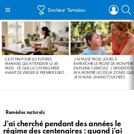
LOGIN
S
Menu
LATEST
STORIES
C’EST FINI POUR LES FUTURES
J’AI PASSÉ TROIS JOURS À
MAMANS QUI ATTENDENT LE 4E
RAFRAÎCHIR LE FRONT DE MON PÈRE
MOIS : CE QUE LA CAF REGARDE
EN PLEINE CANICULE : L’URGENTISTE
AVANT DE VERSER LE PREMIER EURO
M’A MONTRÉ LES DEUX ZONES QUE
JE N’AVAIS JAMAIS TOUCHÉES
Remèdes naturels
J’ai cherché pendant des années le
régime des centenaires : quand j’ai