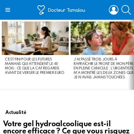
LOGIN
S
Menu
LATEST
STORIES
C’EST FINI POUR LES FUTURES
J’AI PASSÉ TROIS JOURS À
MAMANS QUI ATTENDENT LE 4E
RAFRAÎCHIR LE FRONT DE MON PÈRE
MOIS : CE QUE LA CAF REGARDE
EN PLEINE CANICULE : L’URGENTISTE
AVANT DE VERSER LE PREMIER EURO
M’A MONTRÉ LES DEUX ZONES QUE
JE N’AVAIS JAMAIS TOUCHÉES
Actualité
Votre gel hydroalcoolique est-il
encore efficace ? Ce que vous risquez