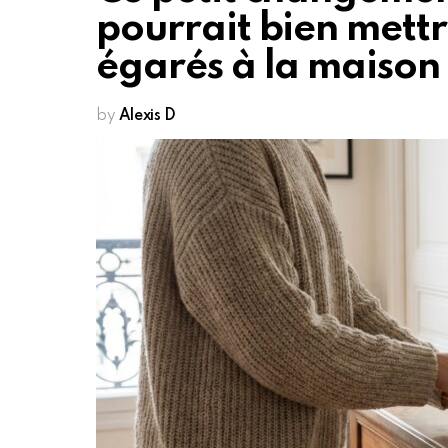
pourrait bien mettr
égarés à la maison
by
Alexis D