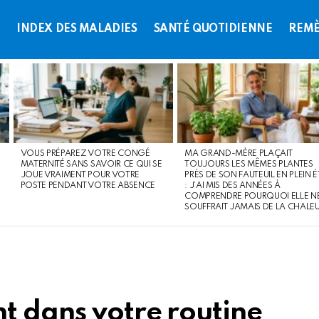
L
INDEX DES MALADIES
SANTÉ QUOTIDIENNE
REMÈ
VOUS PRÉPAREZ VOTRE CONGÉ
MA GRAND-MÈRE PLAÇAIT
MATERNITÉ SANS SAVOIR CE QUI SE
TOUJOURS LES MÊMES PLANTES
JOUE VRAIMENT POUR VOTRE
PRÈS DE SON FAUTEUIL EN PLEIN É
POSTE PENDANT VOTRE ABSENCE
: J’AI MIS DES ANNÉES À
COMPRENDRE POURQUOI ELLE N
SOUFFRAIT JAMAIS DE LA CHALE
t dans votre routine