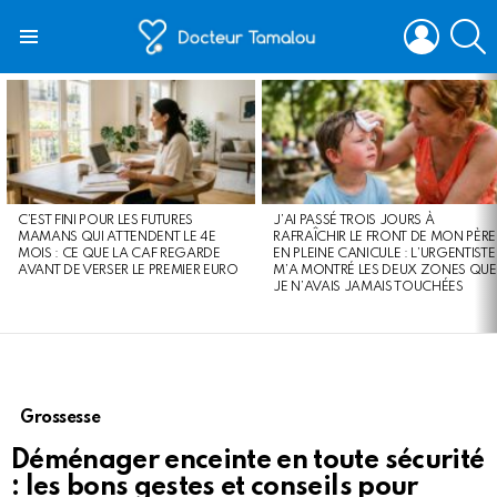
LOGIN
S
Menu
LATEST
STORIES
C’EST FINI POUR LES FUTURES
J’AI PASSÉ TROIS JOURS À
MAMANS QUI ATTENDENT LE 4E
RAFRAÎCHIR LE FRONT DE MON PÈRE
MOIS : CE QUE LA CAF REGARDE
EN PLEINE CANICULE : L’URGENTISTE
AVANT DE VERSER LE PREMIER EURO
M’A MONTRÉ LES DEUX ZONES QUE
JE N’AVAIS JAMAIS TOUCHÉES
Grossesse
Déménager enceinte en toute sécurité
: les bons gestes et conseils pour