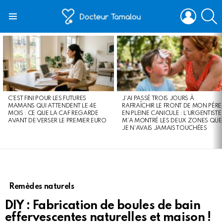
LOGIN
S
Menu
LATEST
STORIES
C’EST FINI POUR LES FUTURES
J’AI PASSÉ TROIS JOURS À
MAMANS QUI ATTENDENT LE 4E
RAFRAÎCHIR LE FRONT DE MON PÈRE
MOIS : CE QUE LA CAF REGARDE
EN PLEINE CANICULE : L’URGENTISTE
AVANT DE VERSER LE PREMIER EURO
M’A MONTRÉ LES DEUX ZONES QUE
JE N’AVAIS JAMAIS TOUCHÉES
Remèdes naturels
DIY : Fabrication de boules de bain
effervescentes naturelles et maison !