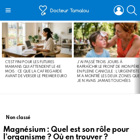
LOGIN
S
Menu
LATEST
STORIES
C’EST FINI POUR LES FUTURES
J’AI PASSÉ TROIS JOURS À
MAMANS QUI ATTENDENT LE 4E
RAFRAÎCHIR LE FRONT DE MON PÈRE
MOIS : CE QUE LA CAF REGARDE
EN PLEINE CANICULE : L’URGENTISTE
AVANT DE VERSER LE PREMIER EURO
M’A MONTRÉ LES DEUX ZONES QUE
JE N’AVAIS JAMAIS TOUCHÉES
Non classé
Magnésium : Quel est son rôle pour
l’organisme ? Où en trouver ?