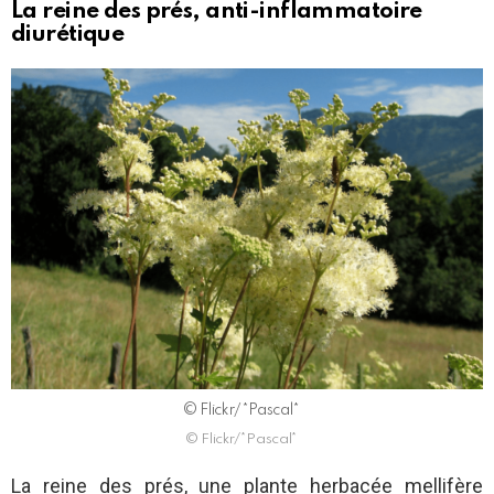
La reine des prés, anti-inflammatoire
diurétique
© Flickr/*Pascal*
© Flickr/*Pascal*
La reine des prés, une plante herbacée mellifère