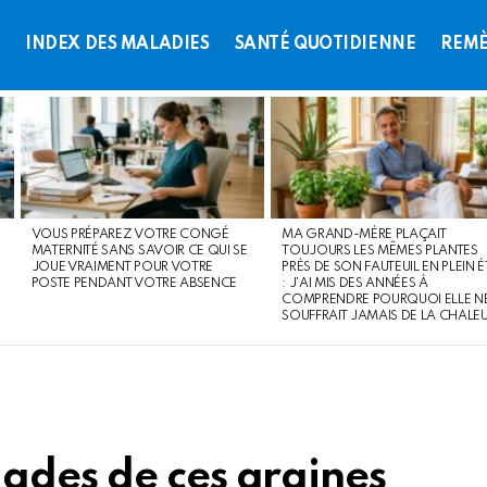
L
INDEX DES MALADIES
SANTÉ QUOTIDIENNE
REMÈ
VOUS PRÉPAREZ VOTRE CONGÉ
MA GRAND-MÈRE PLAÇAIT
MATERNITÉ SANS SAVOIR CE QUI SE
TOUJOURS LES MÊMES PLANTES
JOUE VRAIMENT POUR VOTRE
PRÈS DE SON FAUTEUIL EN PLEIN É
POSTE PENDANT VOTRE ABSENCE
: J’AI MIS DES ANNÉES À
COMPRENDRE POURQUOI ELLE N
SOUFFRAIT JAMAIS DE LA CHALE
ades de ces graines