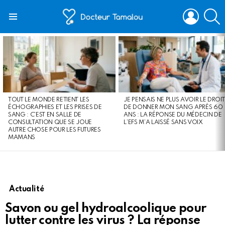
LOGIN
S
Menu
LATEST
STORIES
TOUT LE MONDE RETIENT LES
JE PENSAIS NE PLUS AVOIR LE DROIT
ÉCHOGRAPHIES ET LES PRISES DE
DE DONNER MON SANG APRÈS 60
SANG : C’EST EN SALLE DE
ANS : LA RÉPONSE DU MÉDECIN DE
CONSULTATION QUE SE JOUE
L’EFS M’A LAISSÉ SANS VOIX
AUTRE CHOSE POUR LES FUTURES
MAMANS
Actualité
Savon ou gel hydroalcoolique pour
lutter contre les virus ? La réponse