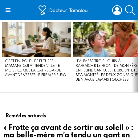
LOGIN
S
Menu
LATEST
STORIES
C’EST FINI POUR LES FUTURES
J’AI PASSÉ TROIS JOURS À
MAMANS QUI ATTENDENT LE 4E
RAFRAÎCHIR LE FRONT DE MON PÈRE
MOIS : CE QUE LA CAF REGARDE
EN PLEINE CANICULE : L’URGENTISTE
AVANT DE VERSER LE PREMIER EURO
M’A MONTRÉ LES DEUX ZONES QUE
JE N’AVAIS JAMAIS TOUCHÉES
Remèdes naturels
« Frotte ça avant de sortir au soleil » :
ma belle-mère m’a tendu un gant en