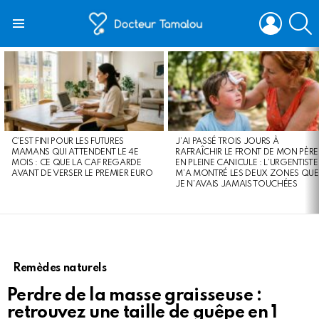
LOGIN
S
Menu
LATEST
STORIES
C’EST FINI POUR LES FUTURES
J’AI PASSÉ TROIS JOURS À
MAMANS QUI ATTENDENT LE 4E
RAFRAÎCHIR LE FRONT DE MON PÈRE
MOIS : CE QUE LA CAF REGARDE
EN PLEINE CANICULE : L’URGENTISTE
AVANT DE VERSER LE PREMIER EURO
M’A MONTRÉ LES DEUX ZONES QUE
JE N’AVAIS JAMAIS TOUCHÉES
Remèdes naturels
Perdre de la masse graisseuse :
retrouvez une taille de guêpe en 1