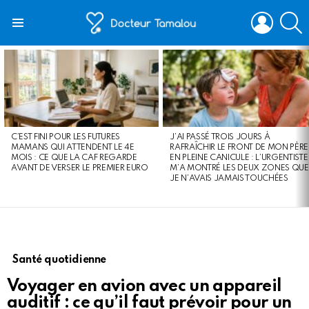
LOGIN
S
Menu
LATEST
STORIES
C’EST FINI POUR LES FUTURES
J’AI PASSÉ TROIS JOURS À
MAMANS QUI ATTENDENT LE 4E
RAFRAÎCHIR LE FRONT DE MON PÈRE
MOIS : CE QUE LA CAF REGARDE
EN PLEINE CANICULE : L’URGENTISTE
AVANT DE VERSER LE PREMIER EURO
M’A MONTRÉ LES DEUX ZONES QUE
JE N’AVAIS JAMAIS TOUCHÉES
Santé quotidienne
Voyager en avion avec un appareil
auditif : ce qu’il faut prévoir pour un