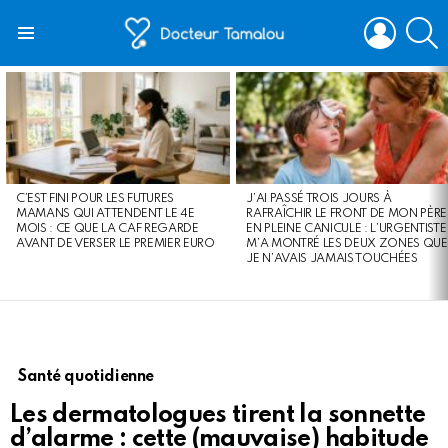
LOGIN
S
Menu
LATEST
STORIES
C’EST FINI POUR LES FUTURES
J’AI PASSÉ TROIS JOURS À
MAMANS QUI ATTENDENT LE 4E
RAFRAÎCHIR LE FRONT DE MON PÈRE
MOIS : CE QUE LA CAF REGARDE
EN PLEINE CANICULE : L’URGENTISTE
AVANT DE VERSER LE PREMIER EURO
M’A MONTRÉ LES DEUX ZONES QUE
JE N’AVAIS JAMAIS TOUCHÉES
Santé quotidienne
Les dermatologues tirent la sonnette
d’alarme : cette (mauvaise) habitude