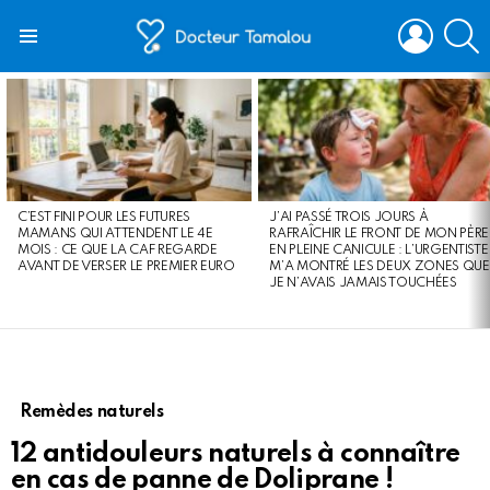
LOGIN
S
Menu
LATEST
STORIES
C’EST FINI POUR LES FUTURES
J’AI PASSÉ TROIS JOURS À
MAMANS QUI ATTENDENT LE 4E
RAFRAÎCHIR LE FRONT DE MON PÈRE
MOIS : CE QUE LA CAF REGARDE
EN PLEINE CANICULE : L’URGENTISTE
AVANT DE VERSER LE PREMIER EURO
M’A MONTRÉ LES DEUX ZONES QUE
JE N’AVAIS JAMAIS TOUCHÉES
Remèdes naturels
12 antidouleurs naturels à connaître
en cas de panne de Doliprane !