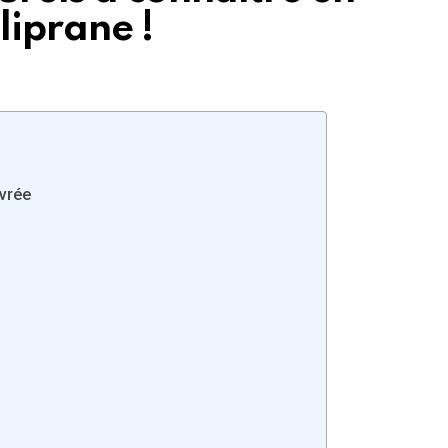
liprane !
ivrée