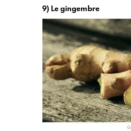
9) Le gingembre
G