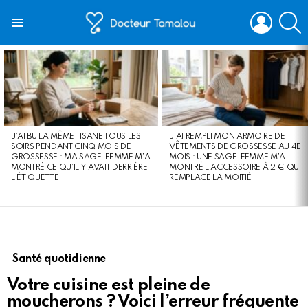
LOGIN
S
Menu
LATEST
STORIES
J’AI BU LA MÊME TISANE TOUS LES
J’AI REMPLI MON ARMOIRE DE
SOIRS PENDANT CINQ MOIS DE
VÊTEMENTS DE GROSSESSE AU 4E
GROSSESSE : MA SAGE-FEMME M’A
MOIS : UNE SAGE-FEMME M’A
MONTRÉ CE QU’IL Y AVAIT DERRIÈRE
MONTRÉ L’ACCESSOIRE À 2 € QUI
L’ÉTIQUETTE
REMPLACE LA MOITIÉ
Santé quotidienne
Votre cuisine est pleine de
moucherons ? Voici l’erreur fréquente