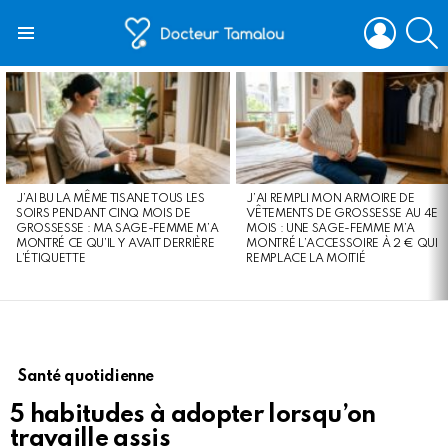
LOGIN
S
Menu
LATEST
STORIES
J’AI BU LA MÊME TISANE TOUS LES
J’AI REMPLI MON ARMOIRE DE
SOIRS PENDANT CINQ MOIS DE
VÊTEMENTS DE GROSSESSE AU 4E
GROSSESSE : MA SAGE-FEMME M’A
MOIS : UNE SAGE-FEMME M’A
MONTRÉ CE QU’IL Y AVAIT DERRIÈRE
MONTRÉ L’ACCESSOIRE À 2 € QUI
L’ÉTIQUETTE
REMPLACE LA MOITIÉ
Santé quotidienne
5 habitudes à adopter lorsqu’on
travaille assis