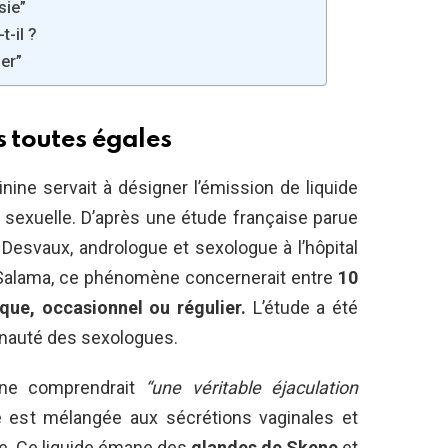
sie”
-il ?
ier”
s toutes égales
nine servait à désigner l’émission de liquide
sexuelle. D’après une étude française parue
Desvaux, andrologue et sexologue à l’hôpital
l Salama, ce phénomène concernerait entre
10
que, occasionnel ou régulier.
L’étude a été
nauté des sexologues.
ène comprendrait
“une véritable éjaculation
le est mélangée aux sécrétions vaginales et
uide. Ce liquide émane des
glandes de Skene
et