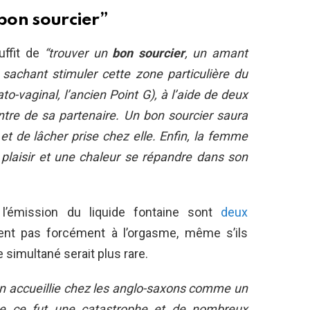
 bon sourcier”
uffit de
“trouver un
bon sourcier
, un amant
 sachant stimuler cette zone particulière du
to-vaginal, l’ancien Point G), à l’aide de deux
ntre de sa partenaire. Un bon sourcier saura
t de lâcher prise chez elle. Enfin, la femme
 plaisir et une chaleur se répandre dans son
t l’émission du liquide fontaine sont
deux
nt pas forcément à l’orgasme, même s’ils
 simultané serait plus rare.
ien accueillie chez les anglo-saxons comme un
nce ce fut une catastrophe et de nombreux