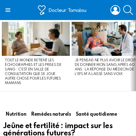
LOGIN
S
Menu
LATEST
STORIES
TOUT LE MONDE RETIENT LES
JE PENSAIS NE PLUS AVOIR LE DROIT
ÉCHOGRAPHIES ET LES PRISES DE
DE DONNER MON SANG APRÈS 60
SANG : C’EST EN SALLE DE
ANS : LA RÉPONSE DU MÉDECIN DE
CONSULTATION QUE SE JOUE
L’EFS M’A LAISSÉ SANS VOIX
AUTRE CHOSE POUR LES FUTURES
MAMANS
Nutrition
Remèdes naturels
Santé quotidienne
Jeûne et fertilité : impact sur les
générations futures?