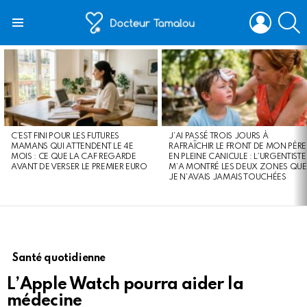
LOGIN
S
Menu
LATEST
STORIES
C’EST FINI POUR LES FUTURES
J’AI PASSÉ TROIS JOURS À
MAMANS QUI ATTENDENT LE 4E
RAFRAÎCHIR LE FRONT DE MON PÈRE
MOIS : CE QUE LA CAF REGARDE
EN PLEINE CANICULE : L’URGENTISTE
AVANT DE VERSER LE PREMIER EURO
M’A MONTRÉ LES DEUX ZONES QUE
JE N’AVAIS JAMAIS TOUCHÉES
Santé quotidienne
L’Apple Watch pourra aider la
médecine