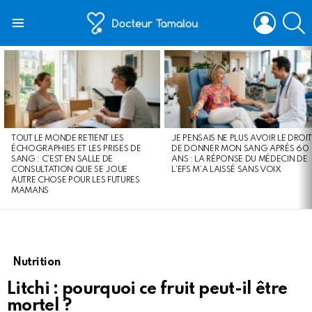
LOGIN
S
Menu
LATEST
STORIES
TOUT LE MONDE RETIENT LES
JE PENSAIS NE PLUS AVOIR LE DROIT
ÉCHOGRAPHIES ET LES PRISES DE
DE DONNER MON SANG APRÈS 60
SANG : C’EST EN SALLE DE
ANS : LA RÉPONSE DU MÉDECIN DE
CONSULTATION QUE SE JOUE
L’EFS M’A LAISSÉ SANS VOIX
AUTRE CHOSE POUR LES FUTURES
MAMANS
Nutrition
Litchi : pourquoi ce fruit peut-il être
mortel ?