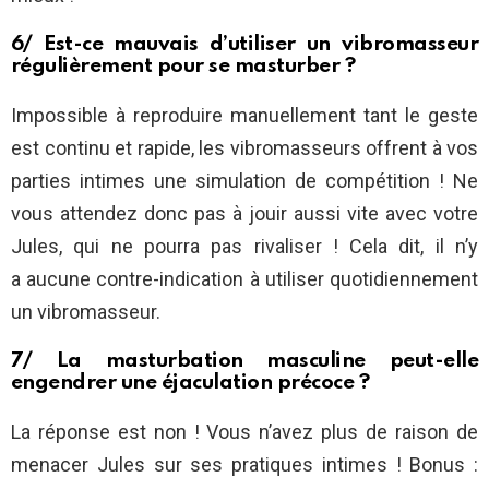
6/ Est-ce mauvais d’utiliser un vibromasseur
régulièrement pour se masturber ?
Impossible à reproduire manuellement tant le geste
est continu et rapide, les vibromasseurs offrent à vos
parties intimes une simulation de compétition ! Ne
vous attendez donc pas à jouir aussi vite avec votre
Jules, qui ne pourra pas rivaliser ! Cela dit, il n’y
a aucune contre-indication à utiliser quotidiennement
un vibromasseur.
7/ La masturbation masculine peut-elle
engendrer une éjaculation précoce ?
La réponse est non ! Vous n’avez plus de raison de
menacer Jules sur ses pratiques intimes ! Bonus :