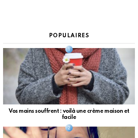
POPULAIRES
Vos mains souffrent : voilà une crème maison et
facile