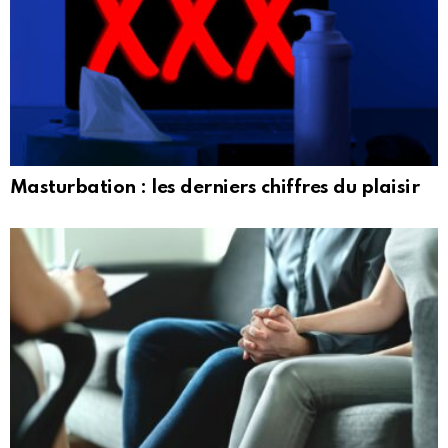
Masturbation : les derniers chiffres du plaisir