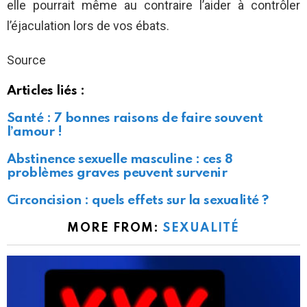
elle pourrait même au contraire l’aider à contrôler
l’éjaculation lors de vos ébats.
Source
Articles liés :
Santé : 7 bonnes raisons de faire souvent
l’amour !
Abstinence sexuelle masculine : ces 8
problèmes graves peuvent survenir
Circoncision : quels effets sur la sexualité ?
MORE FROM:
SEXUALITÉ