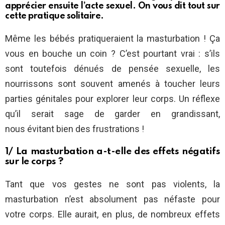
apprécier ensuite l’acte sexuel. On vous dit tout sur
cette pratique solitaire.
Même les bébés pratiqueraient la masturbation ! Ça
vous en bouche un coin ? C’est pourtant vrai : s’ils
sont toutefois dénués de pensée sexuelle, les
nourrissons sont souvent amenés à toucher leurs
parties génitales pour explorer leur corps. Un réflexe
qu’il serait sage de garder en grandissant,
nous évitant bien des frustrations !
1/ La masturbation a-t-elle des effets négatifs
sur le corps ?
Tant que vos gestes ne sont pas violents, la
masturbation n’est absolument pas néfaste pour
votre corps. Elle aurait, en plus, de nombreux effets