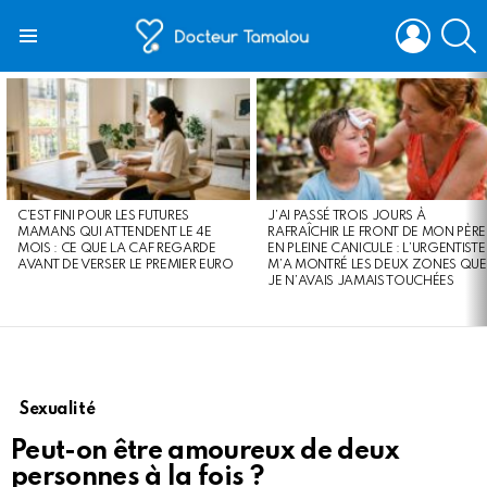
LOGIN
S
Menu
LATEST
STORIES
C’EST FINI POUR LES FUTURES
J’AI PASSÉ TROIS JOURS À
MAMANS QUI ATTENDENT LE 4E
RAFRAÎCHIR LE FRONT DE MON PÈRE
MOIS : CE QUE LA CAF REGARDE
EN PLEINE CANICULE : L’URGENTISTE
AVANT DE VERSER LE PREMIER EURO
M’A MONTRÉ LES DEUX ZONES QUE
JE N’AVAIS JAMAIS TOUCHÉES
Sexualité
Peut-on être amoureux de deux
personnes à la fois ?