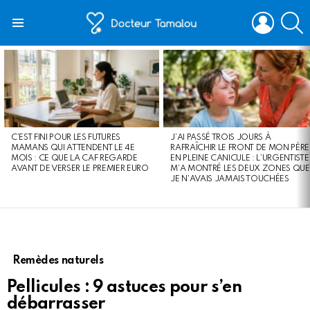
LOGIN
S
Menu
LATEST
STORIES
C’EST FINI POUR LES FUTURES
J’AI PASSÉ TROIS JOURS À
MAMANS QUI ATTENDENT LE 4E
RAFRAÎCHIR LE FRONT DE MON PÈRE
MOIS : CE QUE LA CAF REGARDE
EN PLEINE CANICULE : L’URGENTISTE
AVANT DE VERSER LE PREMIER EURO
M’A MONTRÉ LES DEUX ZONES QUE
JE N’AVAIS JAMAIS TOUCHÉES
Remèdes naturels
Pellicules : 9 astuces pour s’en
débarrasser