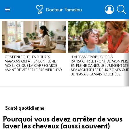
LOGIN
S
Menu
LATEST
STORIES
C’EST FINI POUR LES FUTURES
J’AI PASSÉ TROIS JOURS À
MAMANS QUI ATTENDENT LE 4E
RAFRAÎCHIR LE FRONT DE MON PÈRE
MOIS : CE QUE LA CAF REGARDE
EN PLEINE CANICULE : L’URGENTISTE
AVANT DE VERSER LE PREMIER EURO
M’A MONTRÉ LES DEUX ZONES QUE
JE N’AVAIS JAMAIS TOUCHÉES
Santé quotidienne
Pourquoi vous devez arrêter de vous
laver les cheveux (aussi souvent)