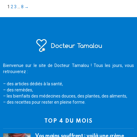
Pagination
1
2
3
…
8
→
des
publications
Bienvenue sur le site de Docteur Tamalou ! Tous les jours, vous
retrouverez :
– des articles dédiés à la santé,
– des remèdes,
– les bienfaits des médecines douces, des plantes, des aliments,
– des recettes pour rester en pleine forme.
TOP 4 DU MOIS
Vos mains souffrent : voilà une crème