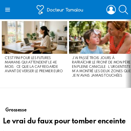
LOGIN
S
Menu
LATEST
STORIES
C’EST FINI POUR LES FUTURES
J’AI PASSÉ TROIS JOURS À
MAMANS QUI ATTENDENT LE 4E
RAFRAÎCHIR LE FRONT DE MON PÈRE
MOIS : CE QUE LA CAF REGARDE
EN PLEINE CANICULE : L’URGENTISTE
AVANT DE VERSER LE PREMIER EURO
M’A MONTRÉ LES DEUX ZONES QUE
JE N’AVAIS JAMAIS TOUCHÉES
Grossesse
Le vrai du faux pour tomber enceinte