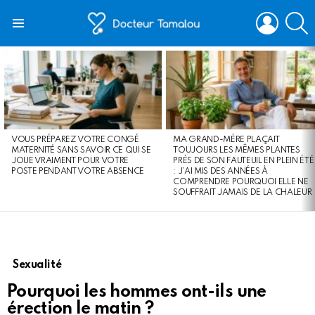
LOGIN
S
Menu
LATEST
STORIES
VOUS PRÉPAREZ VOTRE CONGÉ
MA GRAND-MÈRE PLAÇAIT
MATERNITÉ SANS SAVOIR CE QUI SE
TOUJOURS LES MÊMES PLANTES
JOUE VRAIMENT POUR VOTRE
PRÈS DE SON FAUTEUIL EN PLEIN ÉTÉ
POSTE PENDANT VOTRE ABSENCE
: J’AI MIS DES ANNÉES À
COMPRENDRE POURQUOI ELLE NE
SOUFFRAIT JAMAIS DE LA CHALEUR
Sexualité
Pourquoi les hommes ont-ils une
érection le matin ?