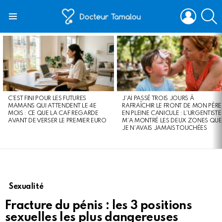
LOGIN
S
Menu
LATEST
STORIES
C’EST FINI POUR LES FUTURES
J’AI PASSÉ TROIS JOURS À
MAMANS QUI ATTENDENT LE 4E
RAFRAÎCHIR LE FRONT DE MON PÈRE
MOIS : CE QUE LA CAF REGARDE
EN PLEINE CANICULE : L’URGENTISTE
AVANT DE VERSER LE PREMIER EURO
M’A MONTRÉ LES DEUX ZONES QUE
JE N’AVAIS JAMAIS TOUCHÉES
Sexualité
Fracture du pénis : les 3 positions
sexuelles les plus dangereuses